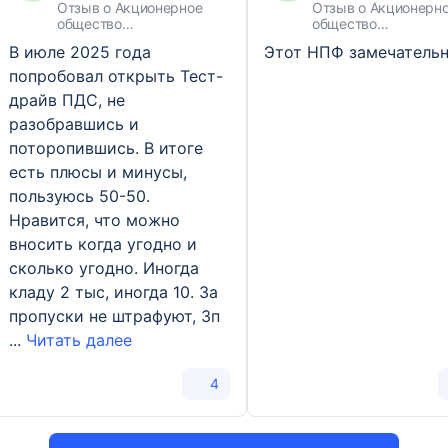
АО «НПФ ГАЗФОНД пенсионные
АО «НПФ «БУДУЩЕЕ»
АО «НПФ ГАЗФОНД пенсионные
3
6,22%
Отзыв о Акционерное
Отзыв о Акционерн
3
3
AAA
ruAAA
накопления»
накопления»
общество
общество
АО «НПФ «БУДУЩЕЕ»
3
290 000 000
Негосударственный
«Негосударственны
В июле 2025 года
АО «НПФ ГАЗФОНД пенсионные
Этот НПФ замечательн
пенсионный фонд «ВТБ
пенсионный фонд
4
4,97%
накопления»
АО «НПФ ГАЗФОНД»
4
ruAAA
«Пенсионный фонд»
«БУДУЩЕЕ»
попробовал открыть Тест-
Социум
4
26 949 824
драйв ПДС, не
Благосостояние
5
ruAAA
разобравшись и
поторопившись. В итоге
есть плюсы и минусы,
Социум
6
ruAA
пользуюсь 50-50.
Нравится, что можно
вносить когда угодно и
сколько угодно. Иногда
кладу 2 тыс, иногда 10. За
пропуски не штрафуют, Зп
...
Читать далее
4