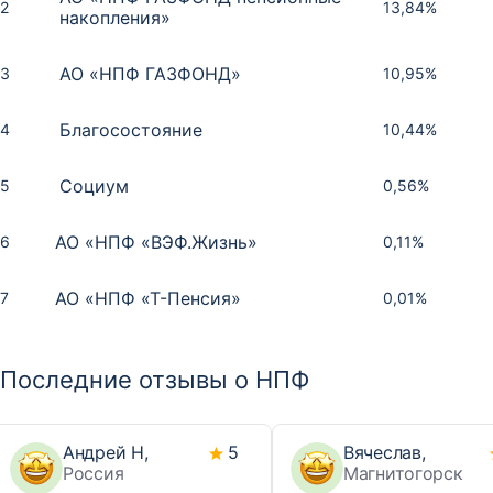
2
13,84%
накопления»
АО «НПФ ГАЗФОНД»
3
10,95%
Благосостояние
4
10,44%
Социум
5
0,56%
АО «НПФ «ВЭФ.Жизнь»
6
0,11%
АО «НПФ «Т-Пенсия»
7
0,01%
Место
Место
Место
НПФ
НПФ
НПФ
Рейтинг
Доходность
Сумма, тыс.
Рейтинг
Место
НПФ
рублей
Последние отзывы о НПФ
Сбербанк
Социум
Сбербанк
1
1
1
AAA
8,29%
ruAAA
Сбербанк
1
784 880 299
АО «НПФ «БУДУЩЕЕ»
Сбербанк
АО «НПФ «БУДУЩЕЕ»
2
2
2
AAA
6,43%
ruAA
АО «НПФ ГАЗФОНД пенсионные
Андрей Н,
5
Вячеслав,
2
663 927 488
накопления»
Россия
Магнитогорск